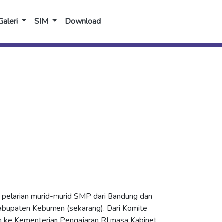
Galeri
SIM
Download
 pelarian murid-murid SMP dari Bandung dan
Kabupaten Kebumen (sekarang). Dari Komite
an ke Kementerian
Pengajaran RI masa Kabinet