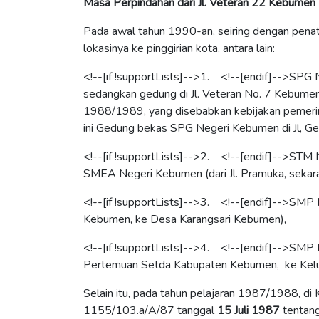
Masa Perpindahan dari Jl. Veteran 22 Kebumen -
Pada
awal tahun 1990-an, seiring dengan penat
lokasinya ke pinggirian kota, antara lain:
<!--[if !supportLists]-->
1.
<!--[endif]-->
SPG N
sedangkan gedung di Jl. Veteran No. 7 Kebumen 
1988/1989, yang disebabkan kebijakan pemer
ini Gedung bekas SPG Negeri Kebumen di Jl, 
<!--[if !supportLists]-->
2.
<!--[endif]-->
STM N
SMEA Negeri Kebumen (dari Jl. Pramuka, seka
<!--[if !supportLists]-->
3.
<!--[endif]-->
SMP N
Kebumen, ke Desa Karangsari Kebumen),
<!--[if !supportLists]-->
4.
<!--[endif]-->
SMP N
Pertemuan Setda Kabupaten Kebumen, ke Kelu
Selain
itu, pada tahun pelajaran 1987/1988, d
1155/103.a/A/87 tanggal
15 Juli 1987
tentan