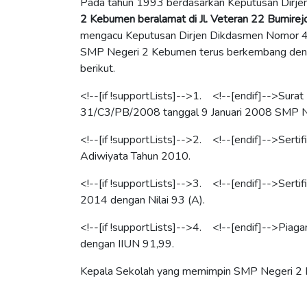
Pada
tahun 1993 berdasarkan Keputusan Dirj
2 Kebumen beralamat di Jl. Veteran 22 Bumire
mengacu Keputusan Dirjen Dikdasmen Nomor 48
SMP Negeri 2 Kebumen terus berkembang denga
berikut.
<!--[if !supportLists]-->
1.
<!--[endif]-->
Surat
31/C3/PB/2008 tanggal 9 Januari 2008 SMP Ne
<!--[if !supportLists]-->
2.
<!--[endif]-->
Serti
Adiwiyata Tahun 2010.
<!--[if !supportLists]-->
3.
<!--[endif]-->
Serti
2014 dengan Nilai 93 (A).
<!--[if !supportLists]-->
4.
<!--[endif]-->
Piaga
dengan IIUN 91,99.
Kepala Sekolah yang memimpin SMP Negeri 2 K