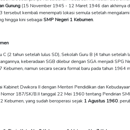
an Gunung
(15 November 1945 - 12 Maret 1946 dan akhirnya d
 tersebut kembali menempati lokasi semula setelah mengalami 
ang hingga kini sebagai
SMP Negeri 1 Kebumen
.
bumen
 (2 tahun setelah lulus SD), Sekolah Guru B (4 tahun setelah
bangannya,
keberadaan SGB dilebur dengan SGA menjadi SPG Neg
. 7 Kebumen, namun secara secara formal baru pada tahun 196
ai Kabinet Dwikora II dengan Menteri Pendidikan dan Kebudayaa
n Nomor 187/SK/B.II tanggal 22 Mei 1960 tentang Pendirian S
 22 Kebumen, yang sudah beroperasi sejak
1 Agustus 1960
. per