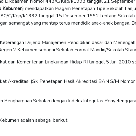
end Dikdasmen Nomor 443/C/Kep/I/1993 tanggal 21 September
jo Kebumen
) mendapatkan Piagam Penetapan Tipe Sekolah Lanju
0/C/Kep/I/1992 tanggal 15 Desember 1992 tentang Sekolah Lan
n semangat yang mantap terus mendidik anak-anak bangsa. Beb
 Keterangan Dirjend Manajemen Pendidikan dasar dan Menenga
geri 2 Kebumen sebagai Sekolah Formal Mandiri/Sekolah Standa
fikat dari Kementerian Lingkungan Hidup RI tanggal 5 Juni 2010 
fikat Akreditasi (SK Penetapan Hasil Akreditasi BAN S/M Nomo
m Penghargaan Sekolah dengan Indeks Integritas Penyelenggaraa
ebumen adalah sebagai berikut.