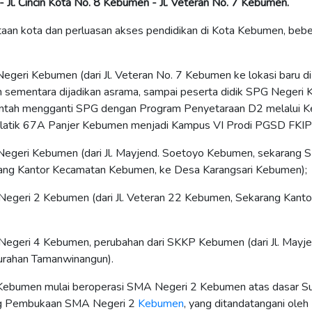
 Jl. Cincin Kota No. 8 Kebumen - Jl. Veteran No. 7 Kebumen.
aan kota dan perluasan akses pendidikan di Kota Kebumen, beber
egeri Kebumen (dari Jl. Veteran No. 7 Kebumen ke lokasi baru di
sementara dijadikan asrama, sampai peserta didik SPG Negeri Ke
intah mengganti SPG dengan Program Penyetaraan D2 melalui 
Gelatik 67A Panjer Kebumen menjadi Kampus VI Prodi PGSD FK
egeri Kebumen (dari Jl. Mayjend. Soetoyo Kebumen, sekarang
rang Kantor Kecamatan Kebumen, ke Desa Karangsari Kebumen);
egeri 2 Kebumen (dari Jl. Veteran 22 Kebumen, Sekarang Kanto
egeri 4 Kebumen, perubahan dari SKKP Kebumen (dari Jl. Mayj
rahan Tamanwinangun).
i Kebumen mulai beroperasi SMA Negeri 2 Kebumen atas dasar Su
g Pembukaan SMA Negeri 2
Kebumen
,
yang ditandatangani oleh