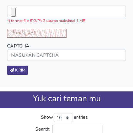
*) format file JPG/PNG ukuran maksimal 1 MB
CAPTCHA
KIRIM
Yuk cari teman mu
Show
entries
Search: